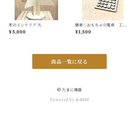
木のインテリア 大
簡単！おもちゃの電卓 工作
セット
¥5,000
¥1,500
商品一覧に戻る
© たまに商店
Powered by