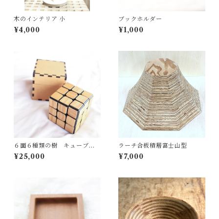
木のインテリア 小
ブックホルダー
¥4,000
¥1,000
６面６種類の樹 キューブパ
ラーチ合板積層富士山型
ズル 専用箱セット 立体パ
¥25,000
¥7,000
ズル 知育玩具 脳トレ